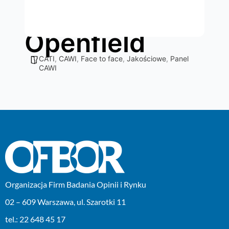
Openfield
CATI
,
CAWI
,
Face to face
,
Jakościowe
,
Panel
CAWI
Organizacja Firm Badania Opinii i Rynku
02 – 609 Warszawa, ul. Szarotki 11
tel.: 22 648 45 17