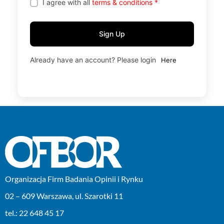
I agree with all
terms & conditions
*
Sign Up
Already have an account? Please login
Here
Organizacja Firm Badania Opinii i Rynku
02 – 609 Warszawa, ul. Szarotki 11
tel.: 22 648 45 17