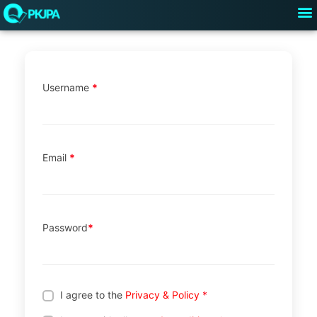
M
Registration
Przejdź
do
treści
Username
*
Email
*
Password
*
I agree to the
Privacy & Policy
*