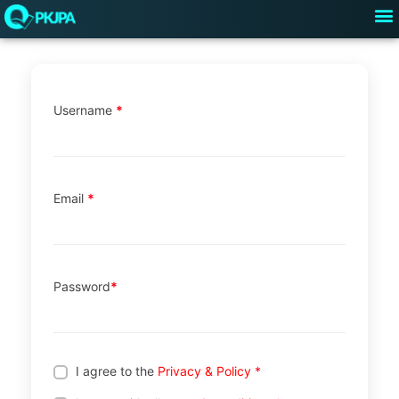
M
Registration
Przejdź
do
treści
Username
*
Email
*
Password
*
I agree to the
Privacy & Policy
*