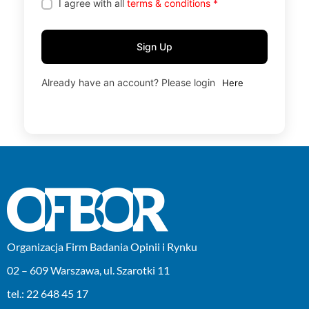
I agree with all
terms & conditions
*
Sign Up
Already have an account? Please login
Here
Organizacja Firm Badania Opinii i Rynku
02 – 609 Warszawa, ul. Szarotki 11
tel.: 22 648 45 17